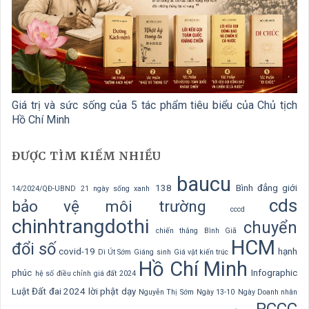
Giá trị và sức sống của 5 tác phẩm tiêu biểu của Chủ tịch
Hồ Chí Minh
ĐƯỢC TÌM KIẾM NHIỀU
baucu
138
Bình đẳng giới
14/2024/QĐ-UBND
21 ngày sống xanh
cds
bảo vệ môi trường
cccd
chinhtrangdothi
chuyển
chiến thắng Bình Giã
HCM
đổi số
covid-19
hạnh
Dì Út Sớm
Giáng sinh
Giá vật kiến trúc
Hồ Chí Minh
phúc
Infographic
hệ số điều chỉnh giá đất 2024
Luật Đất đai 2024
lời phật dạy
Nguyễn Thị Sớm
Ngày 13-10
Ngày Doanh nhân
PCCC