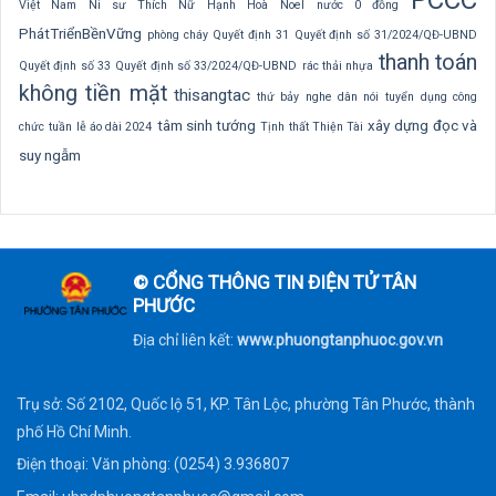
Việt Nam
Ni sư Thích Nữ Hạnh Hoà
Noel
nước 0 đồng
PhátTriểnBềnVững
phòng cháy
Quyết định 31
Quyết định số 31/2024/QĐ-UBND
thanh toán
Quyết định số 33
Quyết định số 33/2024/QĐ-UBND
rác thải nhựa
không tiền mặt
thisangtac
thứ bảy nghe dân nói
tuyển dụng công
tâm sinh tướng
xây dựng
đọc và
chức
tuần lễ áo dài 2024
Tịnh thất Thiện Tài
suy ngẫm
© CỔNG THÔNG TIN ĐIỆN TỬ TÂN
PHƯỚC
Địa chỉ liên kết:
www.phuongtanphuoc.gov.vn
Trụ sở: Số 2102, Quốc lộ 51, KP. Tân Lộc, phường Tân Phước, thành
phố Hồ Chí Minh.
Điện thoại: Văn phòng: (0254) 3.936807