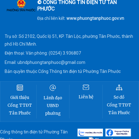
© CỔNG THÔNG TIN ĐIỆN TỬ TÂN
PHƯỚC
Địa chỉ liên kết:
www.phuongtanphuoc.gov.vn
Trụ sở: Số 2102, Quốc lộ 51, KP. Tân Lộc, phường Tân Phước, thành
phố Hồ Chí Minh.
Điện thoại: Văn phòng: (0254) 3.936807
Email:
ubndphuongtanphuoc@gmail.com
Bản quyền thuộc Cổng Thông tin điện tử Phường Tân Phước
Liên hệ
Sơ đồ
Giới thiệu
Lãnh đạo
Cổng TTĐT
Cổng TTĐT
UBND
Tân Phước
Tân Phước
phường
Cổng thông tin điện tử Phường Tân