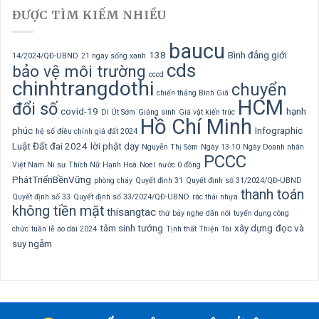
ĐƯỢC TÌM KIẾM NHIỀU
baucu
138
Bình đẳng giới
14/2024/QĐ-UBND
21 ngày sống xanh
cds
bảo vệ môi trường
cccd
chinhtrangdothi
chuyển
chiến thắng Bình Giã
HCM
đổi số
covid-19
hạnh
Dì Út Sớm
Giáng sinh
Giá vật kiến trúc
Hồ Chí Minh
phúc
Infographic
hệ số điều chỉnh giá đất 2024
Luật Đất đai 2024
lời phật dạy
Nguyễn Thị Sớm
Ngày 13-10
Ngày Doanh nhân
PCCC
Việt Nam
Ni sư Thích Nữ Hạnh Hoà
Noel
nước 0 đồng
PhátTriểnBềnVững
phòng cháy
Quyết định 31
Quyết định số 31/2024/QĐ-UBND
thanh toán
Quyết định số 33
Quyết định số 33/2024/QĐ-UBND
rác thải nhựa
không tiền mặt
thisangtac
thứ bảy nghe dân nói
tuyển dụng công
tâm sinh tướng
xây dựng
đọc và
chức
tuần lễ áo dài 2024
Tịnh thất Thiện Tài
suy ngẫm