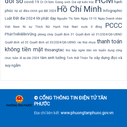
HCM
đổi số
covid-19
hạnh
Dì Út Sớm
Giáng sinh
Giá vật kiến trúc
Hồ Chí Minh
phúc
Infographic
hệ số điều chỉnh giá đất 2024
Luật Đất đai 2024
lời phật dạy
Nguyễn Thị Sớm
Ngày 13-10
Ngày Doanh nhân
PCCC
Việt Nam
Ni sư Thích Nữ Hạnh Hoà
Noel
nước 0 đồng
PhátTriểnBềnVững
phòng cháy
Quyết định 31
Quyết định số 31/2024/QĐ-UBND
thanh toán
Quyết định số 33
Quyết định số 33/2024/QĐ-UBND
rác thải nhựa
không tiền mặt
thisangtac
thứ bảy nghe dân nói
tuyển dụng công
tâm sinh tướng
xây dựng
đọc và
chức
tuần lễ áo dài 2024
Tịnh thất Thiện Tài
suy ngẫm
© CỔNG THÔNG TIN ĐIỆN TỬ TÂN
PHƯỚC
Địa chỉ liên kết:
www.phuongtanphuoc.gov.vn