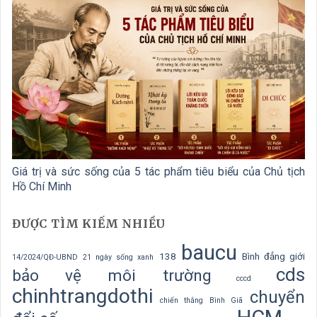
Giá trị và sức sống của 5 tác phẩm tiêu biểu của Chủ tịch
Hồ Chí Minh
ĐƯỢC TÌM KIẾM NHIỀU
baucu
138
Bình đẳng giới
14/2024/QĐ-UBND
21 ngày sống xanh
cds
bảo vệ môi trường
cccd
chinhtrangdothi
chuyển
chiến thắng Bình Giã