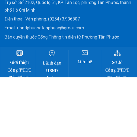
Trụ sở: Số 2102, Quốc lộ 51, KP. Tân Lộc, phường Tân Phước, thành
phố Hồ Chí Minh.
Điện thoại: Văn phòng: (0254) 3.936807
Email:
ubndphuongtanphuoc@gmail.com
Bản quyền thuộc Cổng Thông tin điện tử Phường Tân Phước
Liên hệ
Sơ đồ
Giới thiệu
Lãnh đạo
Cổng TTĐT
Cổng TTĐT
UBND
Tân Phước
Tân Phước
phường
Cổng thông tin điện tử Phường Tân
Phước
TRÊN NỀN TẢNG ZALO & FACEBOOK:
Copyright 2026 ©
phuongtanphuoc.gov.vn