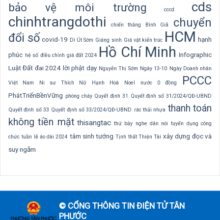
cds
bảo vệ môi trường
cccd
chinhtrangdothi
chuyển
chiến thắng Bình Giã
HCM
đổi số
covid-19
hạnh
Dì Út Sớm
Giáng sinh
Giá vật kiến trúc
Hồ Chí Minh
phúc
Infographic
hệ số điều chỉnh giá đất 2024
Luật Đất đai 2024
lời phật dạy
Nguyễn Thị Sớm
Ngày 13-10
Ngày Doanh nhân
PCCC
Việt Nam
Ni sư Thích Nữ Hạnh Hoà
Noel
nước 0 đồng
PhátTriểnBềnVững
phòng cháy
Quyết định 31
Quyết định số 31/2024/QĐ-UBND
thanh toán
Quyết định số 33
Quyết định số 33/2024/QĐ-UBND
rác thải nhựa
không tiền mặt
thisangtac
thứ bảy nghe dân nói
tuyển dụng công
tâm sinh tướng
xây dựng
đọc và
chức
tuần lễ áo dài 2024
Tịnh thất Thiện Tài
suy ngẫm
© CỔNG THÔNG TIN ĐIỆN TỬ TÂN
PHƯỚC