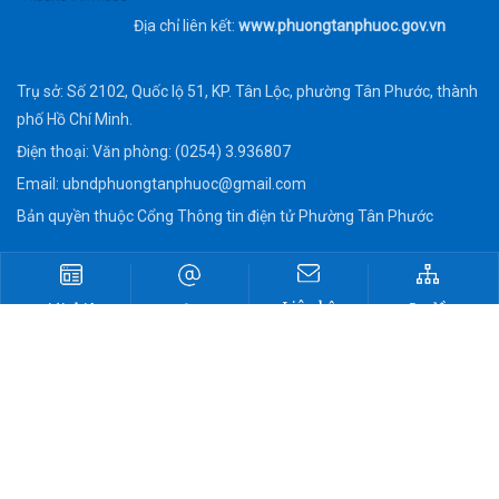
Địa chỉ liên kết:
www.phuongtanphuoc.gov.vn
Trụ sở: Số 2102, Quốc lộ 51, KP. Tân Lộc, phường Tân Phước, thành
phố Hồ Chí Minh.
Điện thoại: Văn phòng: (0254) 3.936807
Email:
ubndphuongtanphuoc@gmail.com
Bản quyền thuộc Cổng Thông tin điện tử Phường Tân Phước
Liên hệ
Sơ đồ
Giới thiệu
Lãnh đạo
Cổng TTĐT
Cổng TTĐT
UBND
Tân Phước
Tân Phước
phường
Cổng thông tin điện tử Phường Tân
Phước
TRÊN NỀN TẢNG ZALO & FACEBOOK: