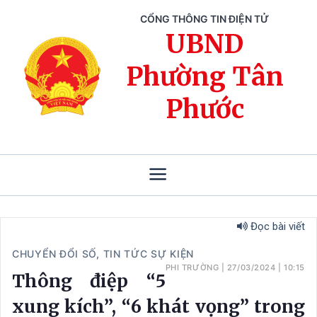
CỔNG THÔNG TIN ĐIỆN TỬ
UBND
Phường Tân
Phước
Đọc bài viết
CHUYỂN ĐỔI SỐ
,
TIN TỨC SỰ KIỆN
PHI TRƯỜNG
|
27/03/2024
|
10:15
Thông điệp “5
xung kích”, “6 khát vọng” trong