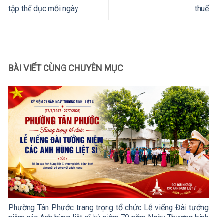
tập thể dục mỗi ngày
thuế
BÀI VIẾT CÙNG CHUYÊN MỤC
Phường Tân Phước trang trọng tổ chức Lễ viếng Đài tưởng