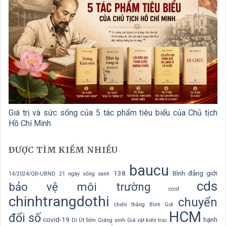
Giá trị và sức sống của 5 tác phẩm tiêu biểu của Chủ tịch
Hồ Chí Minh
ĐƯỢC TÌM KIẾM NHIỀU
baucu
138
Bình đẳng giới
14/2024/QĐ-UBND
21 ngày sống xanh
cds
bảo vệ môi trường
cccd
chinhtrangdothi
chuyển
chiến thắng Bình Giã
HCM
đổi số
covid-19
hạnh
Dì Út Sớm
Giáng sinh
Giá vật kiến trúc