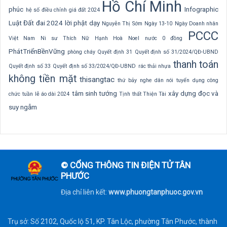
Hồ Chí Minh
phúc
Infographic
hệ số điều chỉnh giá đất 2024
Luật Đất đai 2024
lời phật dạy
Nguyễn Thị Sớm
Ngày 13-10
Ngày Doanh nhân
PCCC
Việt Nam
Ni sư Thích Nữ Hạnh Hoà
Noel
nước 0 đồng
PhátTriểnBềnVững
phòng cháy
Quyết định 31
Quyết định số 31/2024/QĐ-UBND
thanh toán
Quyết định số 33
Quyết định số 33/2024/QĐ-UBND
rác thải nhựa
không tiền mặt
thisangtac
thứ bảy nghe dân nói
tuyển dụng công
tâm sinh tướng
xây dựng
đọc và
chức
tuần lễ áo dài 2024
Tịnh thất Thiện Tài
suy ngẫm
© CỔNG THÔNG TIN ĐIỆN TỬ TÂN
PHƯỚC
Địa chỉ liên kết:
www.phuongtanphuoc.gov.vn
Trụ sở: Số 2102, Quốc lộ 51, KP. Tân Lộc, phường Tân Phước, thành