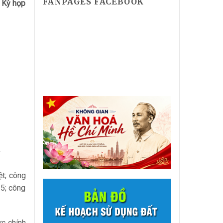
FANPAGES FACEBOOK
 Kỳ họp
ệt; công
25; công
c chính