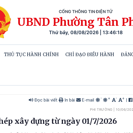
CỔNG THÔNG TIN ĐIỆN TỬ
UBND Phường Tân P
Thứ bảy, 08/08/2026 | 13:46:19
THỦ TỤC HÀNH CHÍNH
CHỈ ĐẠO ĐIỀU HÀNH
ĐẢNG
-
-
+
+
Đọc bài viết
In bài
E-mail
|
PHI TRƯỜNG
|
10/06/20
hép xây dựng từ ngày 01/7/2026