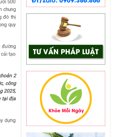
dưới 500
ch chung
g đô thị
rong quy
ới đường
 cải tạo
 khoản 2
c, công
g 2025,
tại địa
ây dựng