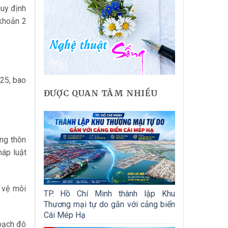
uy định
 khoản 2
025, bao
ĐƯỢC QUAN TÂM NHIỀU
ông thôn
háp luật
 vệ môi
TP. Hồ Chí Minh thành lập Khu
Thương mại tự do gắn với cảng biển
Cái Mép Hạ
hoạch đô