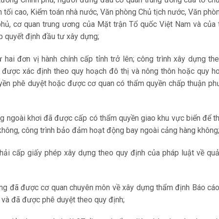
dân tối cao, Kiểm toán nhà nước, Văn phòng Chủ tịch nước, Văn ph
 phủ, cơ quan trung ương của Mặt trận Tổ quốc Việt Nam và của
ấp quyết định đầu tư xây dựng;
 hai đơn vị hành chính cấp tỉnh trở lên; công trình xây dựng th
, được xác định theo quy hoạch đô thị và nông thôn hoặc quy h
uyền phê duyệt hoặc được cơ quan có thẩm quyền chấp thuận ph
ng ngoài khơi đã được cấp có thẩm quyền giao khu vực biển để t
 không, công trình bảo đảm hoạt động bay ngoài cảng hàng không
hải cấp giấy phép xây dựng theo quy định của pháp luật về quả
ựng đã được cơ quan chuyên môn về xây dựng thẩm định Báo cáo
h và đã được phê duyệt theo quy định;