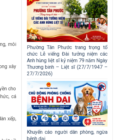
ng, môi
Phường Tân Phước trang trọng tổ
chức Lễ viếng Đài tưởng niệm các
Anh hùng liệt sĩ kỷ niệm 79 năm Ngày
rong xây
Thương binh – Liệt sĩ (27/7/1947 –
27/7/2026)
uyền cho
chức, cá
dàn xếp,
Khuyến cáo người dân phòng, ngừa
bệnh dại