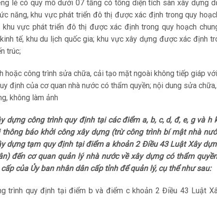
iêng lẻ có quy mô dưới 07 tầng có tổng diện tích sàn xây dựng 
ức năng, khu vực phát triển đô thị được xác định trong quy hoạ
 khu vực phát triển đô thị được xác định trong quy hoạch chun
 kinh tế, khu du lịch quốc gia; khu vực xây dựng được xác định t
n trúc;
nh hoặc công trình sửa chữa, cải tạo mặt ngoài không tiếp giáp v
 quy định của cơ quan nhà nước có thẩm quyền; nội dung sửa chữa,
ng, không làm ảnh
 dựng công trình quy định tại các điểm a, b, c, d, đ, e, g và h
 thông báo khởi công xây dựng (trừ công trình bí mật nhà nướ
xây dựng tạm quy định tại điểm a khoản 2 Điều 43 Luật Xây dựn
nhân) đến cơ quan quản lý nhà nước về xây dựng có thẩm quyền 
cấp của Ủy ban nhân dân cấp tỉnh để quản lý, cụ thể như sau:
g trình quy định tại điểm b và điểm c khoản 2 Điều 43 Luật X