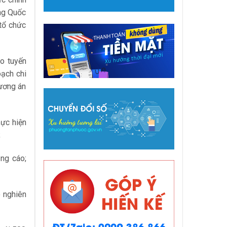
òng Quốc
 tổ chức
eo tuyến
oạch chi
ương án
hực hiện
;
ng cáo;
 nghiên