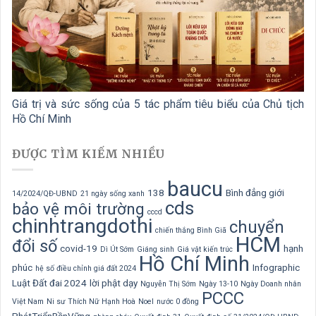
Giá trị và sức sống của 5 tác phẩm tiêu biểu của Chủ tịch
Hồ Chí Minh
ĐƯỢC TÌM KIẾM NHIỀU
baucu
138
Bình đẳng giới
14/2024/QĐ-UBND
21 ngày sống xanh
cds
bảo vệ môi trường
cccd
chinhtrangdothi
chuyển
chiến thắng Bình Giã
HCM
đổi số
covid-19
hạnh
Dì Út Sớm
Giáng sinh
Giá vật kiến trúc
Hồ Chí Minh
phúc
Infographic
hệ số điều chỉnh giá đất 2024
Luật Đất đai 2024
lời phật dạy
Nguyễn Thị Sớm
Ngày 13-10
Ngày Doanh nhân
PCCC
Việt Nam
Ni sư Thích Nữ Hạnh Hoà
Noel
nước 0 đồng