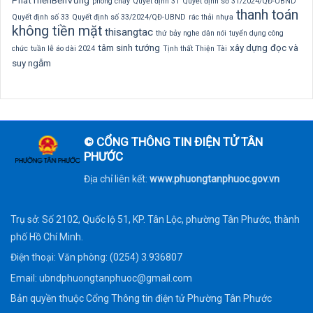
PhátTriểnBềnVững
phòng cháy
Quyết định 31
Quyết định số 31/2024/QĐ-UBND
thanh toán
Quyết định số 33
Quyết định số 33/2024/QĐ-UBND
rác thải nhựa
không tiền mặt
thisangtac
thứ bảy nghe dân nói
tuyển dụng công
tâm sinh tướng
xây dựng
đọc và
chức
tuần lễ áo dài 2024
Tịnh thất Thiện Tài
suy ngẫm
© CỔNG THÔNG TIN ĐIỆN TỬ TÂN
PHƯỚC
Địa chỉ liên kết:
www.phuongtanphuoc.gov.vn
Trụ sở: Số 2102, Quốc lộ 51, KP. Tân Lộc, phường Tân Phước, thành
phố Hồ Chí Minh.
Điện thoại: Văn phòng: (0254) 3.936807
Email:
ubndphuongtanphuoc@gmail.com
Bản quyền thuộc Cổng Thông tin điện tử Phường Tân Phước