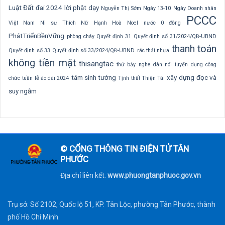
Luật Đất đai 2024
lời phật dạy
Nguyễn Thị Sớm
Ngày 13-10
Ngày Doanh nhân
PCCC
Việt Nam
Ni sư Thích Nữ Hạnh Hoà
Noel
nước 0 đồng
PhátTriểnBềnVững
phòng cháy
Quyết định 31
Quyết định số 31/2024/QĐ-UBND
thanh toán
Quyết định số 33
Quyết định số 33/2024/QĐ-UBND
rác thải nhựa
không tiền mặt
thisangtac
thứ bảy nghe dân nói
tuyển dụng công
tâm sinh tướng
xây dựng
đọc và
chức
tuần lễ áo dài 2024
Tịnh thất Thiện Tài
suy ngẫm
© CỔNG THÔNG TIN ĐIỆN TỬ TÂN
PHƯỚC
Địa chỉ liên kết:
www.phuongtanphuoc.gov.vn
Trụ sở: Số 2102, Quốc lộ 51, KP. Tân Lộc, phường Tân Phước, thành
phố Hồ Chí Minh.