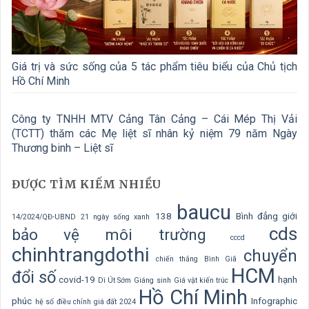
Giá trị và sức sống của 5 tác phẩm tiêu biểu của Chủ tịch
Hồ Chí Minh
Công ty TNHH MTV Cảng Tân Cảng – Cái Mép Thị Vải
(TCTT) thăm các Mẹ liệt sĩ nhân kỷ niệm 79 năm Ngày
Thương binh – Liệt sĩ
ĐƯỢC TÌM KIẾM NHIỀU
baucu
138
Bình đẳng giới
14/2024/QĐ-UBND
21 ngày sống xanh
cds
bảo vệ môi trường
cccd
chinhtrangdothi
chuyển
chiến thắng Bình Giã
HCM
đổi số
covid-19
hạnh
Dì Út Sớm
Giáng sinh
Giá vật kiến trúc
Hồ Chí Minh
phúc
Infographic
hệ số điều chỉnh giá đất 2024