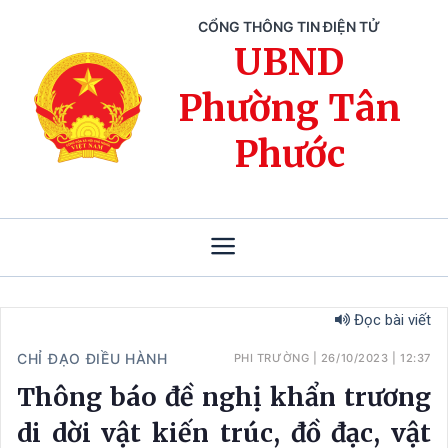
CỔNG THÔNG TIN ĐIỆN TỬ
UBND
Phường Tân
Phước
Đọc bài viết
CHỈ ĐẠO ĐIỀU HÀNH
PHI TRƯỜNG
|
26/10/2023
|
12:37
Thông báo đề nghị khẩn trương
di dời vật kiến trúc, đồ đạc, vật