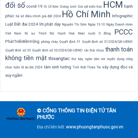
HCM
đổi số
covid-19
hạnh
Dì Út Sớm
Giáng sinh
Giá vật kiến trúc
Hồ Chí Minh
phúc
Infographic
hệ số điều chỉnh giá đất 2024
Luật Đất đai 2024
lời phật dạy
Nguyễn Thị Sớm
Ngày 13-10
Ngày Doanh nhân
PCCC
Việt Nam
Ni sư Thích Nữ Hạnh Hoà
Noel
nước 0 đồng
PhátTriểnBềnVững
phòng cháy
Quyết định 31
Quyết định số 31/2024/QĐ-UBND
thanh toán
Quyết định số 33
Quyết định số 33/2024/QĐ-UBND
rác thải nhựa
không tiền mặt
thisangtac
thứ bảy nghe dân nói
tuyển dụng công
tâm sinh tướng
xây dựng
đọc và
chức
tuần lễ áo dài 2024
Tịnh thất Thiện Tài
suy ngẫm
© CỔNG THÔNG TIN ĐIỆN TỬ TÂN
PHƯỚC
Địa chỉ liên kết:
www.phuongtanphuoc.gov.vn