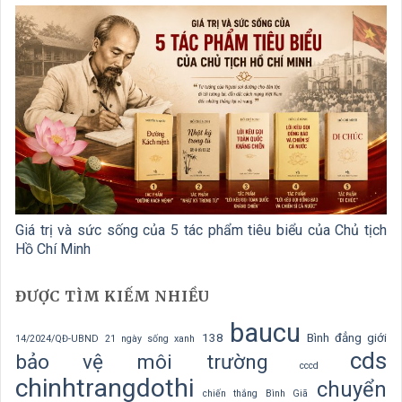
Giá trị và sức sống của 5 tác phẩm tiêu biểu của Chủ tịch
Hồ Chí Minh
ĐƯỢC TÌM KIẾM NHIỀU
baucu
138
Bình đẳng giới
14/2024/QĐ-UBND
21 ngày sống xanh
cds
bảo vệ môi trường
cccd
chinhtrangdothi
chuyển
chiến thắng Bình Giã