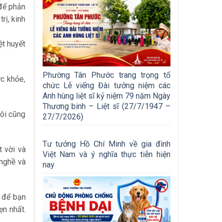
 để phản
rị, kinh
ệt huyết
Phường Tân Phước trang trọng tổ
ức khỏe,
chức Lễ viếng Đài tưởng niệm các
Anh hùng liệt sĩ kỷ niệm 79 năm Ngày
Thương binh – Liệt sĩ (27/7/1947 –
tôi cũng
27/7/2026)
Tư tưởng Hồ Chí Minh về gia đình
t vời và
Việt Nam và ý nghĩa thực tiễn hiện
 nghề và
nay
t để bạn
ẹn nhất.