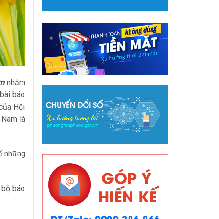
am
nhằm
 bài báo
 của Hội
 Nam là
để những
n bộ báo