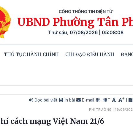
CỔNG THÔNG TIN ĐIỆN TỬ
UBND Phường Tân P
Thứ sáu, 07/08/2026 | 05:08:09
THỦ TỤC HÀNH CHÍNH
CHỈ ĐẠO ĐIỀU HÀNH
ĐẢNG
-
-
+
+
Đọc bài viết
In bài
E-mail
|
PHI TRƯỜNG
|
19/06/20
chí cách mạng Việt Nam 21/6