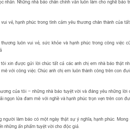
ọc nhằn. Những nhà báo chân chính vẫn luôn làm cho nghề báo t
 vui vẻ, hạnh phúc trong tình cảm yêu thương chân thành của tấ
thương luôn vui vẻ, sức khỏe và hạnh phúc trong công việc c
ả
ôi xin được gửi lời chúc tất cả các anh chị em nhà báo thật n
 mê với công việc. Chúc anh chị em luôn thành công trên con đ
thương của tôi – những nhà báo tuyệt vời và đáng yêu những lời 
i ngọn lửa đam mê với nghề và hạnh phúc trọn vẹn trên con đ
ng người làm báo có một ngày thật sự ý nghĩa, hạnh phúc. Mong
n những ấn phẩm tuyệt vời cho độc giả.