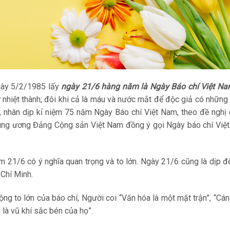
gày 5/2/1985 lấy
ngày 21/6 hàng năm là Ngày Báo chí Việt N
sự nhiệt thành; đôi khi cả là máu và nước mắt để độc giả có những
, nhân dịp kỉ niệm 75 năm Ngày Báo chí Việt Nam, theo đề nghị
rung ương Đảng Cộng sản Việt Nam đồng ý gọi Ngày báo chí Việt
m 21/6 có ý nghĩa quan trọng và to lớn. Ngày 21/6 cũng là dịp 
 Chí Minh.
ộng to lớn của báo chí, Người coi “Văn hóa là một mặt trận”, “Cá
 là vũ khí sắc bén của họ”.