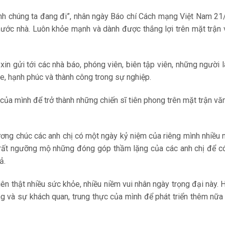
ình chúng ta đang đi”, nhân ngày Báo chí Cách mạng Việt Nam 21
 nước nhà. Luôn khỏe mạnh và dành được thắng lợi trên mặt trận
n gửi tới các nhà báo, phóng viên, biên tập viên, những người 
ỏe, hạnh phúc và thành công trong sự nghiệp.
của mình để trở thành những chiến sĩ tiên phong trên mặt trận vă
ng chúc các anh chị có một ngày kỷ niệm của riêng mình nhiều 
 rất ngưỡng mộ những đóng góp thầm lặng của các anh chị để c
ả.
iên thật nhiều sức khỏe, nhiều niềm vui nhân ngày trọng đại này. 
ng và sự khách quan, trung thực của mình để phát triển thêm nữa