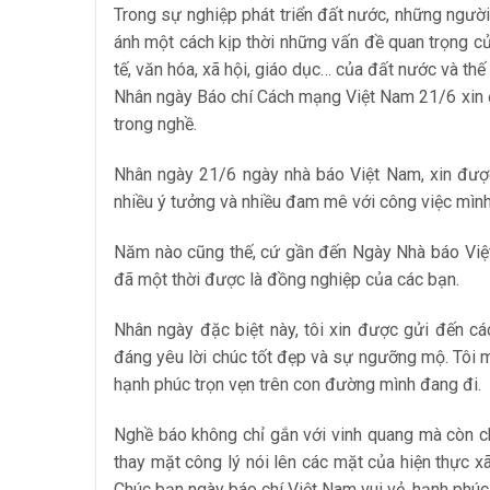
Trong sự nghiệp phát triển đất nước, những ngườ
ánh một cách kịp thời những vấn đề quan trọng củ
tế, văn hóa, xã hội, giáo dục… của đất nước và thế 
Nhân ngày Báo chí Cách mạng Việt Nam 21/6 xin đ
trong nghề.
Nhân ngày 21/6 ngày nhà báo Việt Nam, xin được 
nhiều ý tưởng và nhiều đam mê với công việc mình
Năm nào cũng thế, cứ gần đến Ngày Nhà báo Việt 
đã một thời được là đồng nghiệp của các bạn.
Nhân ngày đặc biệt này, tôi xin được gửi đến cá
đáng yêu lời chúc tốt đẹp và sự ngưỡng mộ. Tôi 
hạnh phúc trọn vẹn trên con đường mình đang đi.
Nghề báo không chỉ gắn với vinh quang mà còn ch
thay mặt công lý nói lên các mặt của hiện thực x
Chúc bạn ngày báo chí Việt Nam vui vẻ, hạnh phúc