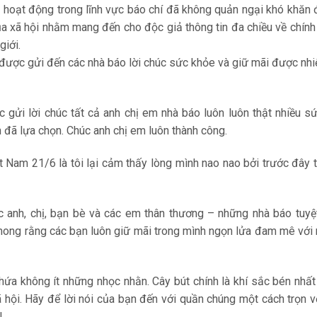
i hoạt động trong lĩnh vực báo chí đã không quản ngại khó khăn
a xã hội nhằm mang đến cho độc giả thông tin đa chiều về chính t
giới.
ược gửi đến các nhà báo lời chúc sức khỏe và giữ mãi được nhi
gửi lời chúc tất cả anh chị em nhà báo luôn luôn thật nhiều s
 đã lựa chọn. Chúc anh chị em luôn thành công.
Nam 21/6 là tôi lại cảm thấy lòng mình nao nao bởi trước đây 
c anh, chị, bạn bè và các em thân thương – những nhà báo tuyệ
mong rằng các bạn luôn giữ mãi trong mình ngọn lửa đam mê với
ứa không ít những nhọc nhằn. Cây bút chính là khí sắc bén nhấ
ã hội. Hãy để lời nói của bạn đến với quần chúng một cách trọn v
!