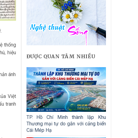
.
hệ thống
hú, hiệu
ĐƯỢC QUAN TÂM NHIỀU
phản ánh
của Việt
ấu tranh
TP. Hồ Chí Minh thành lập Khu
Thương mại tự do gắn với cảng biển
Cái Mép Hạ