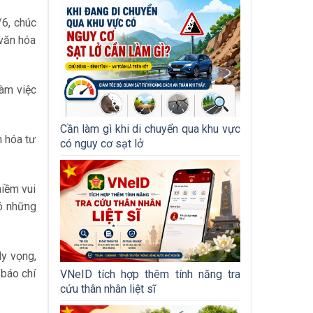
/6, chúc
 văn hóa
làm việc
Cần làm gì khi di chuyển qua khu vực
n hóa tư
có nguy cơ sạt lở
niềm vui
ó những
Hy vọng,
 báo chí
VNeID tích hợp thêm tính năng tra
cứu thân nhân liệt sĩ