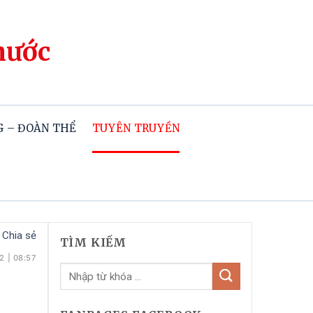
hước
 – ĐOÀN THỂ
TUYÊN TRUYỀN
Chia sẻ
TÌM KIẾM
22
|
08:57