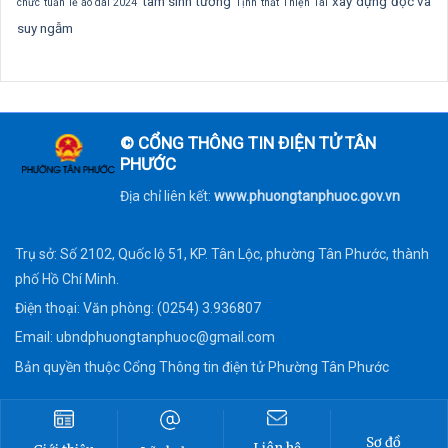
tâm sinh tướng
xây dựng
đọc và
chức
tuần lễ áo dài 2024
Tịnh thất Thiện Tài
suy ngẫm
© CỔNG THÔNG TIN ĐIỆN TỬ TÂN
PHƯỚC
Địa chỉ liên kết:
www.phuongtanphuoc.gov.vn
Trụ sở: Số 2102, Quốc lộ 51, KP. Tân Lộc, phường Tân Phước, thành
phố Hồ Chí Minh.
Điện thoại: Văn phòng: (0254) 3.936807
Email:
ubndphuongtanphuoc@gmail.com
Bản quyền thuộc Cổng Thông tin điện tử Phường Tân Phước
Sơ đồ