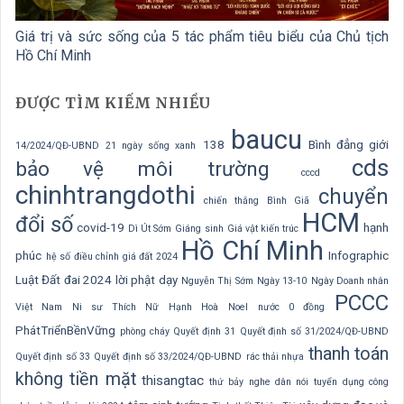
Giá trị và sức sống của 5 tác phẩm tiêu biểu của Chủ tịch
Hồ Chí Minh
ĐƯỢC TÌM KIẾM NHIỀU
baucu
138
Bình đẳng giới
14/2024/QĐ-UBND
21 ngày sống xanh
cds
bảo vệ môi trường
cccd
chinhtrangdothi
chuyển
chiến thắng Bình Giã
HCM
đổi số
covid-19
hạnh
Dì Út Sớm
Giáng sinh
Giá vật kiến trúc
Hồ Chí Minh
phúc
Infographic
hệ số điều chỉnh giá đất 2024
Luật Đất đai 2024
lời phật dạy
Nguyễn Thị Sớm
Ngày 13-10
Ngày Doanh nhân
PCCC
Việt Nam
Ni sư Thích Nữ Hạnh Hoà
Noel
nước 0 đồng
PhátTriểnBềnVững
phòng cháy
Quyết định 31
Quyết định số 31/2024/QĐ-UBND
thanh toán
Quyết định số 33
Quyết định số 33/2024/QĐ-UBND
rác thải nhựa
không tiền mặt
thisangtac
thứ bảy nghe dân nói
tuyển dụng công