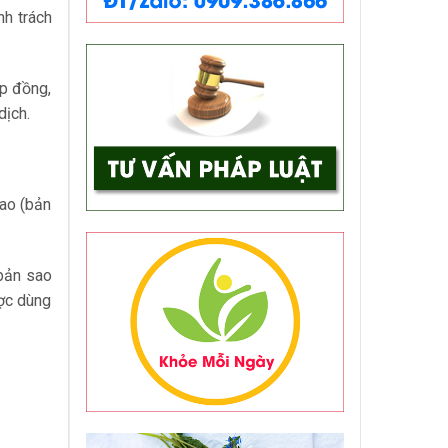
nh trách
ợp đồng,
dịch.
sao (bản
bản sao
ược dùng