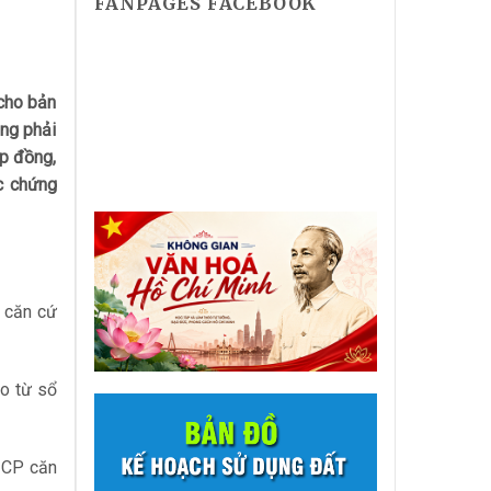
FANPAGES FACEBOOK
 cho bản
ng phải
ợp đồng,
c chứng
 căn cứ
ao từ sổ
Đ-CP căn