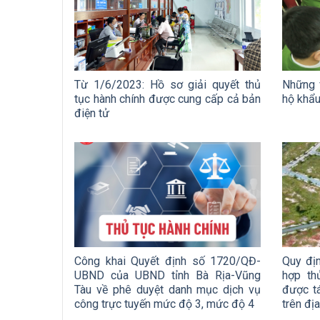
Từ 1/6/2023: Hồ sơ giải quyết thủ
Những 
tục hành chính được cung cấp cả bản
hộ khẩ
điện tử
Công khai Quyết định số 1720/QĐ-
Quy địn
UBND của UBND tỉnh Bà Rịa-Vũng
hợp thử
Tàu về phê duyệt danh mục dịch vụ
được tá
công trực tuyến mức độ 3, mức độ 4
trên đị