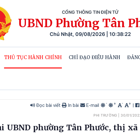
CỔNG THÔNG TIN ĐIỆN TỬ
UBND Phường Tân P
Chủ Nhật, 09/08/2026 | 10:38:24
THỦ TỤC HÀNH CHÍNH
CHỈ ĐẠO ĐIỀU HÀNH
ĐẢNG
-
-
+
+
Đọc bài viết
In bài
E-mail
|
PHI TRƯỜNG
|
30/01/202
tại UBND phường Tân Phước, thị xã