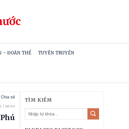
hước
 – ĐOÀN THỂ
TUYÊN TRUYỀN
Chia sẻ
TÌM KIẾM
2
|
06:04
 Phú