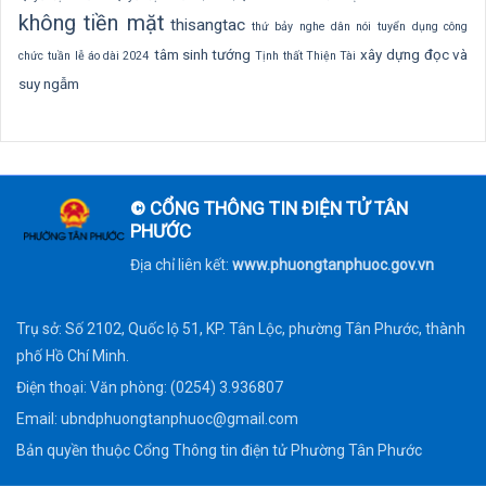
không tiền mặt
thisangtac
thứ bảy nghe dân nói
tuyển dụng công
tâm sinh tướng
xây dựng
đọc và
chức
tuần lễ áo dài 2024
Tịnh thất Thiện Tài
suy ngẫm
© CỔNG THÔNG TIN ĐIỆN TỬ TÂN
PHƯỚC
Địa chỉ liên kết:
www.phuongtanphuoc.gov.vn
Trụ sở: Số 2102, Quốc lộ 51, KP. Tân Lộc, phường Tân Phước, thành
phố Hồ Chí Minh.
Điện thoại: Văn phòng: (0254) 3.936807
Email:
ubndphuongtanphuoc@gmail.com
Bản quyền thuộc Cổng Thông tin điện tử Phường Tân Phước