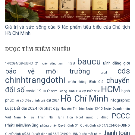
Giá trị và sức sống của 5 tác phẩm tiêu biểu của Chủ tịch
Hồ Chí Minh
ĐƯỢC TÌM KIẾM NHIỀU
baucu
138
Bình đẳng giới
14/2024/QĐ-UBND
21 ngày sống xanh
cds
bảo vệ môi trường
cccd
chinhtrangdothi
chuyển
chiến thắng Bình Giã
HCM
đổi số
covid-19
hạnh
Dì Út Sớm
Giáng sinh
Giá vật kiến trúc
Hồ Chí Minh
phúc
Infographic
hệ số điều chỉnh giá đất 2024
Luật Đất đai 2024
lời phật dạy
Nguyễn Thị Sớm
Ngày 13-10
Ngày Doanh nhân
PCCC
Việt Nam
Ni sư Thích Nữ Hạnh Hoà
Noel
nước 0 đồng
PhátTriểnBềnVững
phòng cháy
Quyết định 31
Quyết định số 31/2024/QĐ-UBND
thanh toán
Quyết định số 33
Quyết định số 33/2024/QĐ-UBND
rác thải nhựa