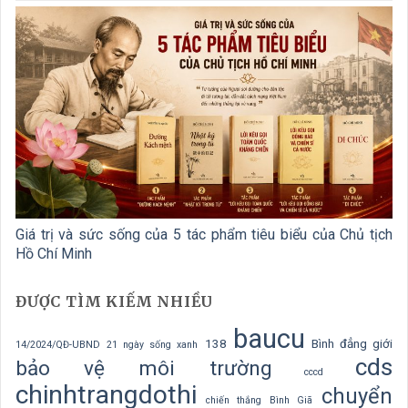
Giá trị và sức sống của 5 tác phẩm tiêu biểu của Chủ tịch
Hồ Chí Minh
ĐƯỢC TÌM KIẾM NHIỀU
baucu
138
Bình đẳng giới
14/2024/QĐ-UBND
21 ngày sống xanh
cds
bảo vệ môi trường
cccd
chinhtrangdothi
chuyển
chiến thắng Bình Giã