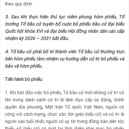
theo quy định.
3. Sau khi thực hiện thủ tục niêm phong hòm phiếu, Tổ
trưởng Tổ bầu cử tuyên bố cuộc bỏ phiếu bầu cử đại biểu
Quốc hội khóa XVI và đại biểu Hội đồng nhân dân các cấp
nhiệm kỳ 2026 – 2031 bắt đầu.
4. Tổ bầu cử phải bố trí thành viên Tổ bầu cử thường trực
bên hòm phiếu làm nhiệm vụ hướng dẫn cử tri bỏ phiếu và
bảo vệ hòm phiếu.
Tiến hành bỏ phiếu:
1. Khi bắt đầu việc bỏ phiếu, Tổ bầu cử mời những cử tri có
tên trong danh sách cử tri là lãnh đạo cấp ủy đảng, chính
quyền địa phương, Mặt trận Tổ quốc Việt Nam, người có
công với cách mạng, chức sắc tôn giáo (nếu có) và cử tri là
người cao tuổi nhất, người có uy tín trong đồng bào dân tộc
thiểu số (nếu có) có mặt tại thời điểm khai mạc bỏ phiếu