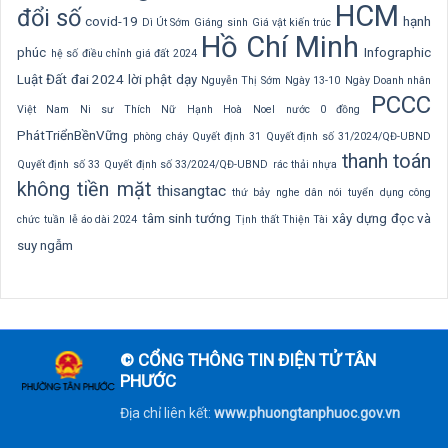
HCM
đổi số
covid-19
hạnh
Dì Út Sớm
Giáng sinh
Giá vật kiến trúc
Hồ Chí Minh
phúc
Infographic
hệ số điều chỉnh giá đất 2024
Luật Đất đai 2024
lời phật dạy
Nguyễn Thị Sớm
Ngày 13-10
Ngày Doanh nhân
PCCC
Việt Nam
Ni sư Thích Nữ Hạnh Hoà
Noel
nước 0 đồng
PhátTriểnBềnVững
phòng cháy
Quyết định 31
Quyết định số 31/2024/QĐ-UBND
thanh toán
Quyết định số 33
Quyết định số 33/2024/QĐ-UBND
rác thải nhựa
không tiền mặt
thisangtac
thứ bảy nghe dân nói
tuyển dụng công
tâm sinh tướng
xây dựng
đọc và
chức
tuần lễ áo dài 2024
Tịnh thất Thiện Tài
suy ngẫm
© CỔNG THÔNG TIN ĐIỆN TỬ TÂN
PHƯỚC
Địa chỉ liên kết:
www.phuongtanphuoc.gov.vn