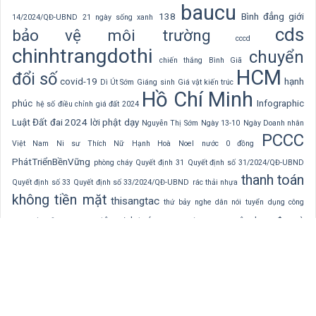
baucu
138
Bình đẳng giới
14/2024/QĐ-UBND
21 ngày sống xanh
cds
bảo vệ môi trường
cccd
chinhtrangdothi
chuyển
chiến thắng Bình Giã
HCM
đổi số
covid-19
hạnh
Dì Út Sớm
Giáng sinh
Giá vật kiến trúc
Hồ Chí Minh
phúc
Infographic
hệ số điều chỉnh giá đất 2024
Luật Đất đai 2024
lời phật dạy
Nguyễn Thị Sớm
Ngày 13-10
Ngày Doanh nhân
PCCC
Việt Nam
Ni sư Thích Nữ Hạnh Hoà
Noel
nước 0 đồng
PhátTriểnBềnVững
phòng cháy
Quyết định 31
Quyết định số 31/2024/QĐ-UBND
thanh toán
Quyết định số 33
Quyết định số 33/2024/QĐ-UBND
rác thải nhựa
không tiền mặt
thisangtac
thứ bảy nghe dân nói
tuyển dụng công
tâm sinh tướng
xây dựng
đọc và
chức
tuần lễ áo dài 2024
Tịnh thất Thiện Tài
suy ngẫm