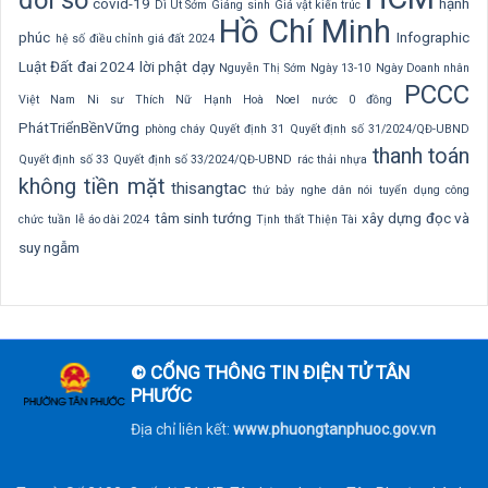
covid-19
hạnh
Dì Út Sớm
Giáng sinh
Giá vật kiến trúc
Hồ Chí Minh
phúc
Infographic
hệ số điều chỉnh giá đất 2024
Luật Đất đai 2024
lời phật dạy
Nguyễn Thị Sớm
Ngày 13-10
Ngày Doanh nhân
PCCC
Việt Nam
Ni sư Thích Nữ Hạnh Hoà
Noel
nước 0 đồng
PhátTriểnBềnVững
phòng cháy
Quyết định 31
Quyết định số 31/2024/QĐ-UBND
thanh toán
Quyết định số 33
Quyết định số 33/2024/QĐ-UBND
rác thải nhựa
không tiền mặt
thisangtac
thứ bảy nghe dân nói
tuyển dụng công
tâm sinh tướng
xây dựng
đọc và
chức
tuần lễ áo dài 2024
Tịnh thất Thiện Tài
suy ngẫm
© CỔNG THÔNG TIN ĐIỆN TỬ TÂN
PHƯỚC
Địa chỉ liên kết:
www.phuongtanphuoc.gov.vn