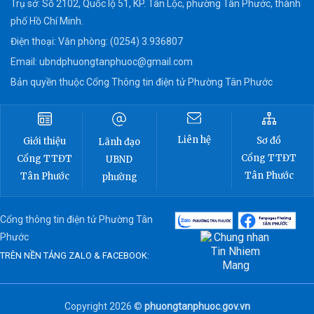
Trụ sở: Số 2102, Quốc lộ 51, KP. Tân Lộc, phường Tân Phước, thành
phố Hồ Chí Minh.
Điện thoại: Văn phòng: (0254) 3.936807
Email:
ubndphuongtanphuoc@gmail.com
Bản quyền thuộc Cổng Thông tin điện tử Phường Tân Phước
Liên hệ
Sơ đồ
Giới thiệu
Lãnh đạo
Cổng TTĐT
Cổng TTĐT
UBND
Tân Phước
Tân Phước
phường
Cổng thông tin điện tử Phường Tân
Phước
TRÊN NỀN TẢNG ZALO & FACEBOOK:
Copyright 2026 ©
phuongtanphuoc.gov.vn