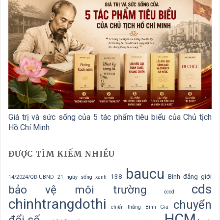
Giá trị và sức sống của 5 tác phẩm tiêu biểu của Chủ tịch
Hồ Chí Minh
ĐƯỢC TÌM KIẾM NHIỀU
baucu
138
Bình đẳng giới
14/2024/QĐ-UBND
21 ngày sống xanh
cds
bảo vệ môi trường
cccd
chinhtrangdothi
chuyển
chiến thắng Bình Giã
HCM
đổi số