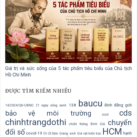
Giá trị và sức sống của 5 tác phẩm tiêu biểu của Chủ tịch
Hồ Chí Minh
ĐƯỢC TÌM KIẾM NHIỀU
baucu
138
Bình đẳng giới
14/2024/QĐ-UBND
21 ngày sống xanh
cds
bảo vệ môi trường
cccd
chinhtrangdothi
chuyển
chiến thắng Bình Giã
HCM
đổi số
covid-19
hạnh
Dì Út Sớm
Giáng sinh
Giá vật kiến trúc