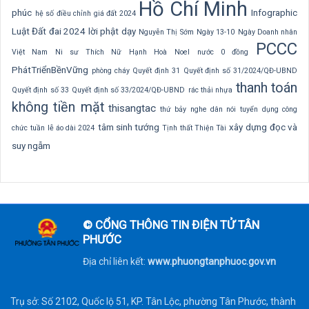
Hồ Chí Minh
phúc
Infographic
hệ số điều chỉnh giá đất 2024
Luật Đất đai 2024
lời phật dạy
Nguyễn Thị Sớm
Ngày 13-10
Ngày Doanh nhân
PCCC
Việt Nam
Ni sư Thích Nữ Hạnh Hoà
Noel
nước 0 đồng
PhátTriểnBềnVững
phòng cháy
Quyết định 31
Quyết định số 31/2024/QĐ-UBND
thanh toán
Quyết định số 33
Quyết định số 33/2024/QĐ-UBND
rác thải nhựa
không tiền mặt
thisangtac
thứ bảy nghe dân nói
tuyển dụng công
tâm sinh tướng
xây dựng
đọc và
chức
tuần lễ áo dài 2024
Tịnh thất Thiện Tài
suy ngẫm
© CỔNG THÔNG TIN ĐIỆN TỬ TÂN
PHƯỚC
Địa chỉ liên kết:
www.phuongtanphuoc.gov.vn
Trụ sở: Số 2102, Quốc lộ 51, KP. Tân Lộc, phường Tân Phước, thành