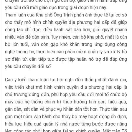
chuyển đổi số cho đội ngũ cán bộ, giáo viên nhằm đáp ứng
yêu cầu đổi mới giáo dục trong giai đoạn hiện nay.
Tham luận của Khu phố Ông Trịnh phản ánh thực tế tại cơ sở
cho thấy mô hình chính quyền địa phương hai cấp đã giúp
công tác chỉ đạo, điều hành sát dân hơn, giải quyết nhanh
nhiều vấn đề dân sinh. Tuy nhiên, cán bộ khu phố, nhất là cán
bộ lớn tuổi, vẫn còn gặp khó khăn trong ứng dụng công
nghệ thông tin, thực hiện các phần mềm quản lý và xử lý hồ
sơ điện tử; cần tiếp tục được tập huấn, hỗ trợ để đáp ứng
yêu cầu chuyển đổi số.
Các ý kiến tham luận tại hội nghị đều thống nhất đánh giá,
việc triển khai mô hình chính quyền địa phương hai cấp là
chủ trương đúng đắn, phù hợp yêu cầu đổi mới tổ chức bộ
máy của hệ thống chính trị theo hướng tinh gọn, hiệu quả,
gần dân, sát dân và phục vụ Nhân dân tốt hơn. Thực tiễn sau
gần một năm vận hành cho thấy bộ máy hoạt động ổn định,
hiệu lực, hiệu quả quản lý nhà nước từng bước được nâng
lên; công tác phối hợp giữa Đảng, chính quyền, Mặt trận Tổ