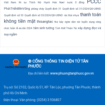
PCCC
Việt Nam
Ni sư Thích Nữ Hạnh Hoà
Noel
nước 0 đồng
PhátTriểnBềnVững
phòng cháy
Quyết định 31
Quyết định số 31/2024/QĐ-UBND
thanh toán
Quyết định số 33
Quyết định số 33/2024/QĐ-UBND
rác thải nhựa
không tiền mặt
thisangtac
thứ bảy nghe dân nói
tuyển dụng công
tâm sinh tướng
xây dựng
đọc và
chức
tuần lễ áo dài 2024
Tịnh thất Thiện Tài
suy ngẫm
© CỔNG THÔNG TIN ĐIỆN TỬ TÂN
PHƯỚC
Địa chỉ liên kết:
www.phuongtanphuoc.gov.vn
Trụ sở: Số 2102, Quốc lộ 51, KP. Tân Lộc, phường Tân Phước, thành
phố Hồ Chí Minh.
Điện thoại: Văn phòng: (0254) 3.936807