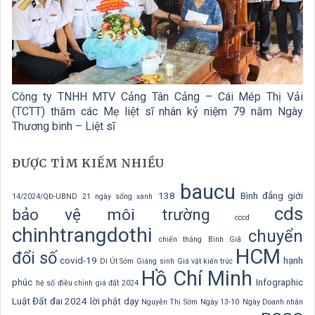
Công ty TNHH MTV Cảng Tân Cảng – Cái Mép Thị Vải
(TCTT) thăm các Mẹ liệt sĩ nhân kỷ niệm 79 năm Ngày
Thương binh – Liệt sĩ
ĐƯỢC TÌM KIẾM NHIỀU
baucu
138
Bình đẳng giới
14/2024/QĐ-UBND
21 ngày sống xanh
cds
bảo vệ môi trường
cccd
chinhtrangdothi
chuyển
chiến thắng Bình Giã
HCM
đổi số
covid-19
hạnh
Dì Út Sớm
Giáng sinh
Giá vật kiến trúc
Hồ Chí Minh
phúc
Infographic
hệ số điều chỉnh giá đất 2024
Luật Đất đai 2024
lời phật dạy
Nguyễn Thị Sớm
Ngày 13-10
Ngày Doanh nhân