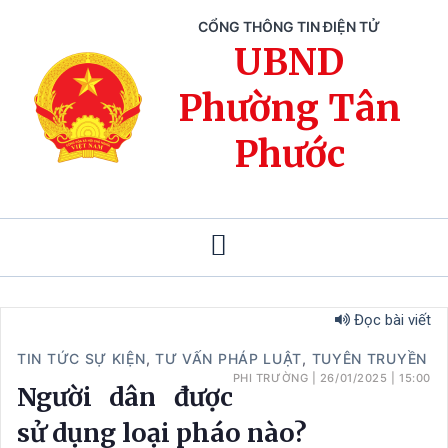
CỔNG THÔNG TIN ĐIỆN TỬ
UBND
Phường Tân
Phước
Đọc bài viết
TIN TỨC SỰ KIỆN
,
TƯ VẤN PHÁP LUẬT
,
TUYÊN TRUYỀN
PHI TRƯỜNG
|
26/01/2025
|
15:00
Người dân được
sử dụng loại pháo nào?