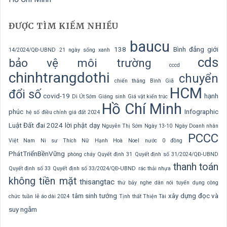
ĐƯỢC TÌM KIẾM NHIỀU
baucu
138
Bình đẳng giới
14/2024/QĐ-UBND
21 ngày sống xanh
cds
bảo vệ môi trường
cccd
chinhtrangdothi
chuyển
chiến thắng Bình Giã
HCM
đổi số
covid-19
hạnh
Dì Út Sớm
Giáng sinh
Giá vật kiến trúc
Hồ Chí Minh
phúc
Infographic
hệ số điều chỉnh giá đất 2024
Luật Đất đai 2024
lời phật dạy
Nguyễn Thị Sớm
Ngày 13-10
Ngày Doanh nhân
PCCC
Việt Nam
Ni sư Thích Nữ Hạnh Hoà
Noel
nước 0 đồng
PhátTriểnBềnVững
phòng cháy
Quyết định 31
Quyết định số 31/2024/QĐ-UBND
thanh toán
Quyết định số 33
Quyết định số 33/2024/QĐ-UBND
rác thải nhựa
không tiền mặt
thisangtac
thứ bảy nghe dân nói
tuyển dụng công
tâm sinh tướng
xây dựng
đọc và
chức
tuần lễ áo dài 2024
Tịnh thất Thiện Tài
suy ngẫm