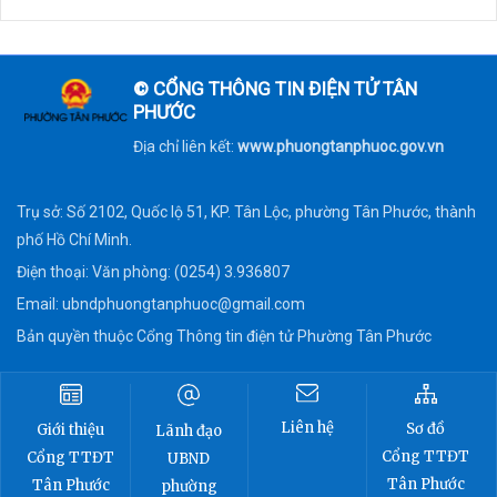
© CỔNG THÔNG TIN ĐIỆN TỬ TÂN
PHƯỚC
Địa chỉ liên kết:
www.phuongtanphuoc.gov.vn
Trụ sở: Số 2102, Quốc lộ 51, KP. Tân Lộc, phường Tân Phước, thành
phố Hồ Chí Minh.
Điện thoại: Văn phòng: (0254) 3.936807
Email:
ubndphuongtanphuoc@gmail.com
Bản quyền thuộc Cổng Thông tin điện tử Phường Tân Phước
Liên hệ
Sơ đồ
Giới thiệu
Lãnh đạo
Cổng TTĐT
Cổng TTĐT
UBND
Tân Phước
Tân Phước
phường