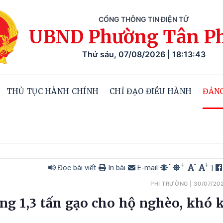
CỔNG THÔNG TIN ĐIỆN TỬ
UBND Phường Tân P
Thứ sáu, 07/08/2026 | 18:13:44
THỦ TỤC HÀNH CHÍNH
CHỈ ĐẠO ĐIỀU HÀNH
ĐẢNG
-
-
+
+
Đọc bài viết
In bài
E-mail
|
PHI TRƯỜNG
|
30/07/20
ng 1,3 tấn gạo cho hộ nghèo, khó 