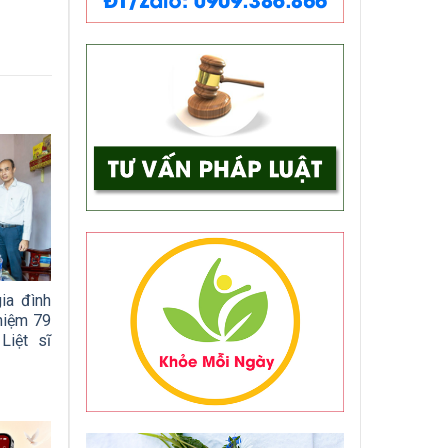
ia đình
 niệm 79
iệt sĩ