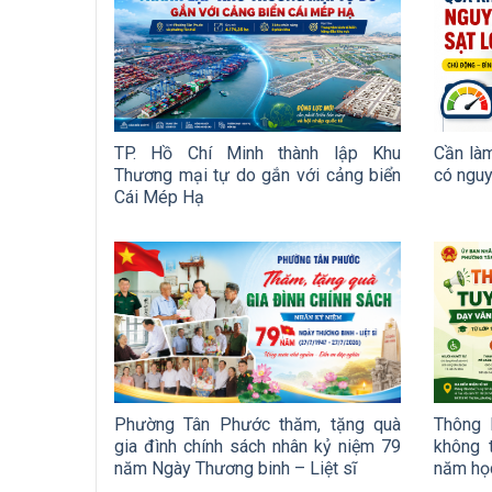
TP. Hồ Chí Minh thành lập Khu
Cần làm
Thương mại tự do gắn với cảng biển
có nguy
Cái Mép Hạ
Phường Tân Phước thăm, tặng quà
Thông 
gia đình chính sách nhân kỷ niệm 79
không 
năm Ngày Thương binh – Liệt sĩ
năm họ