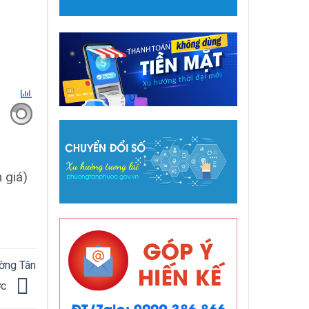
 giá)
ường Tân
ớc