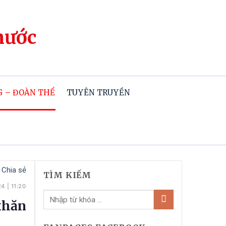
hước
 – ĐOÀN THỂ
TUYÊN TRUYỀN
Chia sẻ
TÌM KIẾM
24
|
11:20
khăn