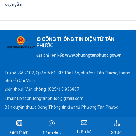
suy ngẫm
© CỔNG THÔNG TIN ĐIỆN TỬ TÂN
PHƯỚC
Địa chỉ liên kết:
www.phuongtanphuoc.gov.vn
Trụ sở: Số 2102, Quốc lộ 51, KP. Tân Lộc, phường Tân Phước, thành
phố Hồ Chí Minh.
Điện thoại: Văn phòng: (0254) 3.936807
Email:
ubndphuongtanphuoc@gmail.com
Bản quyền thuộc Cổng Thông tin điện tử Phường Tân Phước
Liên hệ
Sơ đồ
Giới thiệu
Lãnh đạo