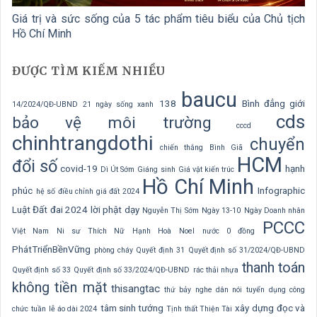
Giá trị và sức sống của 5 tác phẩm tiêu biểu của Chủ tịch
Hồ Chí Minh
ĐƯỢC TÌM KIẾM NHIỀU
baucu
138
Bình đẳng giới
14/2024/QĐ-UBND
21 ngày sống xanh
cds
bảo vệ môi trường
cccd
chinhtrangdothi
chuyển
chiến thắng Bình Giã
HCM
đổi số
covid-19
hạnh
Dì Út Sớm
Giáng sinh
Giá vật kiến trúc
Hồ Chí Minh
phúc
Infographic
hệ số điều chỉnh giá đất 2024
Luật Đất đai 2024
lời phật dạy
Nguyễn Thị Sớm
Ngày 13-10
Ngày Doanh nhân
PCCC
Việt Nam
Ni sư Thích Nữ Hạnh Hoà
Noel
nước 0 đồng
PhátTriểnBềnVững
phòng cháy
Quyết định 31
Quyết định số 31/2024/QĐ-UBND
thanh toán
Quyết định số 33
Quyết định số 33/2024/QĐ-UBND
rác thải nhựa
không tiền mặt
thisangtac
thứ bảy nghe dân nói
tuyển dụng công
tâm sinh tướng
xây dựng
đọc và
chức
tuần lễ áo dài 2024
Tịnh thất Thiện Tài