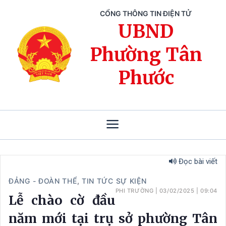
CỔNG THÔNG TIN ĐIỆN TỬ
UBND
Phường Tân
Phước
Đọc bài viết
ĐẢNG - ĐOÀN THỂ
,
TIN TỨC SỰ KIỆN
PHI TRƯỜNG
|
03/02/2025
|
09:04
Lễ chào cờ đầu
năm mới tại trụ sở phường Tân