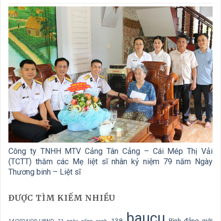
Công ty TNHH MTV Cảng Tân Cảng – Cái Mép Thị Vải
(TCTT) thăm các Mẹ liệt sĩ nhân kỷ niệm 79 năm Ngày
Thương binh – Liệt sĩ
ĐƯỢC TÌM KIẾM NHIỀU
baucu
138
Bình đẳng giới