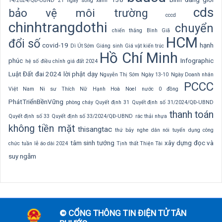
14/2024/QĐ-UBND
21 ngày sống xanh
cds
bảo vệ môi trường
cccd
chinhtrangdothi
chuyển
chiến thắng Bình Giã
HCM
đổi số
covid-19
hạnh
Dì Út Sớm
Giáng sinh
Giá vật kiến trúc
Hồ Chí Minh
phúc
Infographic
hệ số điều chỉnh giá đất 2024
Luật Đất đai 2024
lời phật dạy
Nguyễn Thị Sớm
Ngày 13-10
Ngày Doanh nhân
PCCC
Việt Nam
Ni sư Thích Nữ Hạnh Hoà
Noel
nước 0 đồng
PhátTriểnBềnVững
phòng cháy
Quyết định 31
Quyết định số 31/2024/QĐ-UBND
thanh toán
Quyết định số 33
Quyết định số 33/2024/QĐ-UBND
rác thải nhựa
không tiền mặt
thisangtac
thứ bảy nghe dân nói
tuyển dụng công
tâm sinh tướng
xây dựng
đọc và
chức
tuần lễ áo dài 2024
Tịnh thất Thiện Tài
suy ngẫm
© CỔNG THÔNG TIN ĐIỆN TỬ TÂN