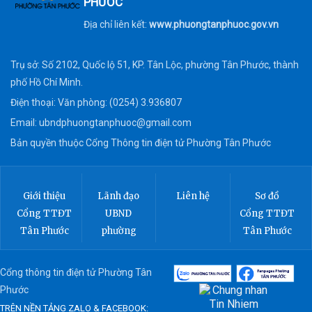
PHƯỚC
Địa chỉ liên kết:
www.phuongtanphuoc.gov.vn
Trụ sở: Số 2102, Quốc lộ 51, KP. Tân Lộc, phường Tân Phước, thành
phố Hồ Chí Minh.
Điện thoại: Văn phòng: (0254) 3.936807
Email:
ubndphuongtanphuoc@gmail.com
Bản quyền thuộc Cổng Thông tin điện tử Phường Tân Phước
Giới thiệu
Lãnh đạo
Liên hệ
Sơ đồ
Cổng TTĐT
UBND
Cổng TTĐT
Tân Phước
phường
Tân Phước
Cổng thông tin điện tử Phường Tân
Phước
TRÊN NỀN TẢNG ZALO & FACEBOOK: