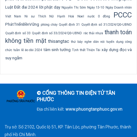
Luật Đất đai 2024
lời phật dạy
Nguyễn Thị Sớm
Ngày 13-10
Ngày Doanh nhân
PCCC
Việt Nam
Ni sư Thích Nữ Hạnh Hoà
Noel
nước 0 đồng
PhátTriểnBềnVững
phòng cháy
Quyết định 31
Quyết định số 31/2024/QĐ-UBND
thanh toán
Quyết định số 33
Quyết định số 33/2024/QĐ-UBND
rác thải nhựa
không tiền mặt
thisangtac
thứ bảy nghe dân nói
tuyển dụng công
tâm sinh tướng
xây dựng
đọc và
chức
tuần lễ áo dài 2024
Tịnh thất Thiện Tài
suy ngẫm
© CỔNG THÔNG TIN ĐIỆN TỬ TÂN
PHƯỚC
Địa chỉ liên kết:
www.phuongtanphuoc.gov.vn
Trụ sở: Số 2102, Quốc lộ 51, KP. Tân Lộc, phường Tân Phước, thành
phố Hồ Chí Minh.