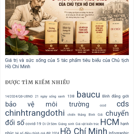
Giá trị và sức sống của 5 tác phẩm tiêu biểu của Chủ tịch
Hồ Chí Minh
ĐƯỢC TÌM KIẾM NHIỀU
baucu
138
Bình đẳng giới
14/2024/QĐ-UBND
21 ngày sống xanh
cds
bảo vệ môi trường
cccd
chinhtrangdothi
chuyển
chiến thắng Bình Giã
HCM
đổi số
covid-19
hạnh
Dì Út Sớm
Giáng sinh
Giá vật kiến trúc
Hồ Chí Minh
phúc
Infographic
hệ số điều chỉnh giá đất 2024