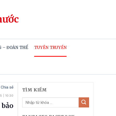
hước
 – ĐOÀN THỂ
TUYÊN TRUYỀN
Chia sẻ
TÌM KIẾM
25
|
10:30
 bảo