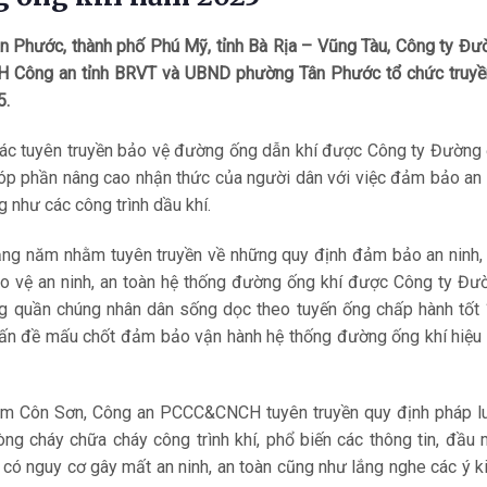
 Phước, thành phố Phú Mỹ, tỉnh Bà Rịa – Vũng Tàu, Công ty Đư
 Công an tỉnh BRVT và UBND phường Tân Phước tổ chức truyề
5.
tác tuyên truyền bảo vệ đường ống dẫn khí được Công ty Đường 
góp phần nâng cao nhận thức của người dân với việc đảm bảo an 
g như các công trình dầu khí.
hằng năm nhằm tuyên truyền về những quy định đảm bảo an ninh,
ảo vệ an ninh, an toàn hệ thống đường ống khí được Công ty Đư
g quần chúng nhân dân sống dọc theo tuyến ống chấp hành tốt 
 vấn đề mấu chốt đảm bảo vận hành hệ thống đường ống khí hiệu
Nam Côn Sơn, Công an PCCC&CNCH tuyên truyền quy định pháp lu
òng cháy chữa cháy công trình khí, phổ biến các thông tin, đầu 
c có nguy cơ gây mất an ninh, an toàn cũng như lắng nghe các ý k