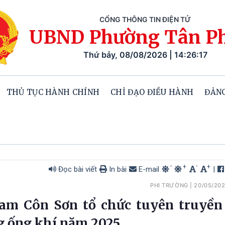
CỔNG THÔNG TIN ĐIỆN TỬ
UBND Phường Tân P
Thứ bảy, 08/08/2026 | 14:26:19
THỦ TỤC HÀNH CHÍNH
CHỈ ĐẠO ĐIỀU HÀNH
ĐẢNG
-
-
+
+
Đọc bài viết
In bài
E-mail
|
PHI TRƯỜNG
|
20/05/20
am Côn Sơn tổ chức tuyên truyền
g ống khí năm 2025