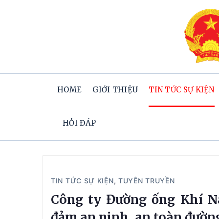
HOME
GIỚI THIỆU
TIN TỨC SỰ KIỆN
HỎI ĐÁP
TIN TỨC SỰ KIỆN
,
TUYÊN TRUYỀN
Công ty Đường ống Khí N
đảm an ninh, an toàn đườn