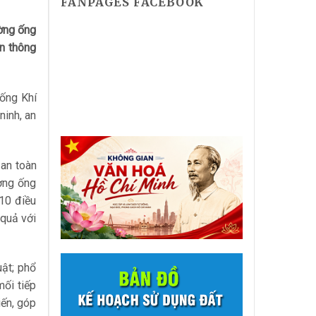
FANPAGES FACEBOOK
ờng ống
n thông
ống Khí
ninh, an
 an toàn
ờng ống
10 điều
 quả với
ật; phổ
mối tiếp
iến, góp