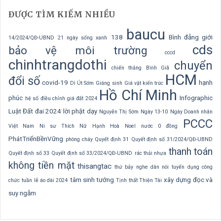
ĐƯỢC TÌM KIẾM NHIỀU
baucu
138
Bình đẳng giới
14/2024/QĐ-UBND
21 ngày sống xanh
cds
bảo vệ môi trường
cccd
chinhtrangdothi
chuyển
chiến thắng Bình Giã
HCM
đổi số
covid-19
hạnh
Dì Út Sớm
Giáng sinh
Giá vật kiến trúc
Hồ Chí Minh
phúc
Infographic
hệ số điều chỉnh giá đất 2024
Luật Đất đai 2024
lời phật dạy
Nguyễn Thị Sớm
Ngày 13-10
Ngày Doanh nhân
PCCC
Việt Nam
Ni sư Thích Nữ Hạnh Hoà
Noel
nước 0 đồng
PhátTriểnBềnVững
phòng cháy
Quyết định 31
Quyết định số 31/2024/QĐ-UBND
thanh toán
Quyết định số 33
Quyết định số 33/2024/QĐ-UBND
rác thải nhựa
không tiền mặt
thisangtac
thứ bảy nghe dân nói
tuyển dụng công
tâm sinh tướng
xây dựng
đọc và
chức
tuần lễ áo dài 2024
Tịnh thất Thiện Tài
suy ngẫm