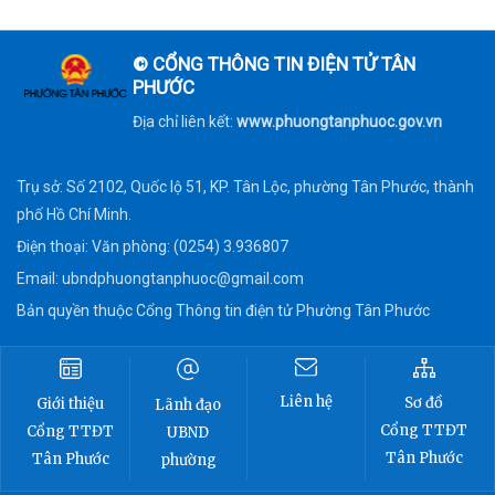
© CỔNG THÔNG TIN ĐIỆN TỬ TÂN
PHƯỚC
Địa chỉ liên kết:
www.phuongtanphuoc.gov.vn
Trụ sở: Số 2102, Quốc lộ 51, KP. Tân Lộc, phường Tân Phước, thành
phố Hồ Chí Minh.
Điện thoại: Văn phòng: (0254) 3.936807
Email:
ubndphuongtanphuoc@gmail.com
Bản quyền thuộc Cổng Thông tin điện tử Phường Tân Phước
Liên hệ
Sơ đồ
Giới thiệu
Lãnh đạo
Cổng TTĐT
Cổng TTĐT
UBND
Tân Phước
Tân Phước
phường