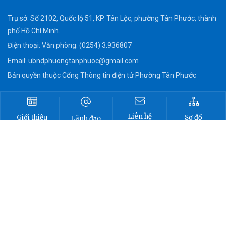
Trụ sở: Số 2102, Quốc lộ 51, KP. Tân Lộc, phường Tân Phước, thành
phố Hồ Chí Minh.
Điện thoại: Văn phòng: (0254) 3.936807
Email:
ubndphuongtanphuoc@gmail.com
Bản quyền thuộc Cổng Thông tin điện tử Phường Tân Phước
Liên hệ
Sơ đồ
Giới thiệu
Lãnh đạo
Cổng TTĐT
Cổng TTĐT
UBND
Tân Phước
Tân Phước
phường
Cổng thông tin điện tử Phường Tân
Phước
TRÊN NỀN TẢNG ZALO & FACEBOOK: