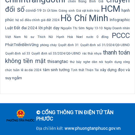
chuyển
chiến thắng Bình Giã
HCM
đổi số
covid-19
hạnh
Dì Út Sớm
Giáng sinh
Giá vật kiến trúc
Hồ Chí Minh
phúc
Infographic
hệ số điều chỉnh giá đất 2024
Luật Đất đai 2024
lời phật dạy
Nguyễn Thị Sớm
Ngày 13-10
Ngày Doanh nhân
PCCC
Việt Nam
Ni sư Thích Nữ Hạnh Hoà
Noel
nước 0 đồng
PhátTriểnBềnVững
phòng cháy
Quyết định 31
Quyết định số 31/2024/QĐ-UBND
thanh toán
Quyết định số 33
Quyết định số 33/2024/QĐ-UBND
rác thải nhựa
không tiền mặt
thisangtac
thứ bảy nghe dân nói
tuyển dụng công
tâm sinh tướng
xây dựng
đọc và
chức
tuần lễ áo dài 2024
Tịnh thất Thiện Tài
suy ngẫm
© CỔNG THÔNG TIN ĐIỆN TỬ TÂN
PHƯỚC
Địa chỉ liên kết:
www.phuongtanphuoc.gov.vn