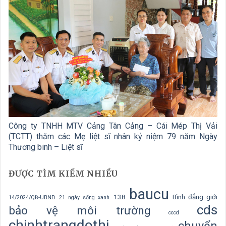
Công ty TNHH MTV Cảng Tân Cảng – Cái Mép Thị Vải
(TCTT) thăm các Mẹ liệt sĩ nhân kỷ niệm 79 năm Ngày
Thương binh – Liệt sĩ
ĐƯỢC TÌM KIẾM NHIỀU
baucu
138
Bình đẳng giới
14/2024/QĐ-UBND
21 ngày sống xanh
cds
bảo vệ môi trường
cccd
chinhtrangdothi