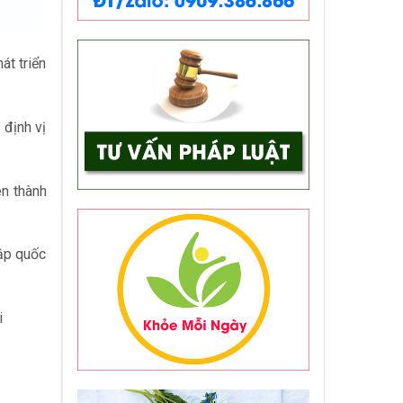
át triển
 định vị
ên thành
hập quốc
i