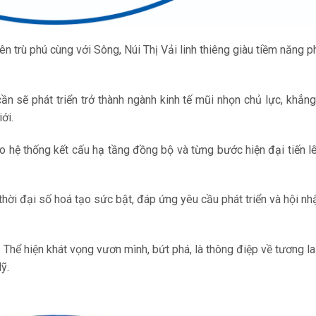
n trù phú cùng với Sông, Núi Thị Vải linh thiêng giàu tiềm năng ph
n sẽ phát triển trở thành ngành kinh tế mũi nhọn chủ lực, khẳng
ới.
o hệ thống kết cấu hạ tầng đồng bộ và từng bước hiện đại tiến l
hời đại số hoá tạo sức bật, đáp ứng yêu cầu phát triển và hội n
 Thể hiện khát vọng vươn mình, bứt phá, là thông điệp về tương la
ỹ.