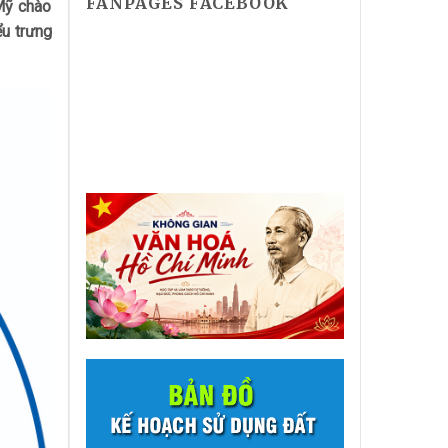
FANPAGES FACEBOOK
 Mỹ chào
u trưng