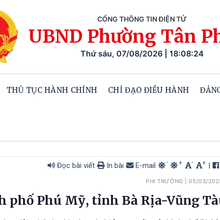
CỔNG THÔNG TIN ĐIỆN TỬ
UBND Phường Tân P
Thứ sáu, 07/08/2026 | 18:08:26
THỦ TỤC HÀNH CHÍNH
CHỈ ĐẠO ĐIỀU HÀNH
ĐẢNG
-
-
+
+
Đọc bài viết
In bài
E-mail
|
PHI TRƯỜNG
|
05/03/202
nh phố Phú Mỹ, tỉnh Bà Rịa-Vũng T