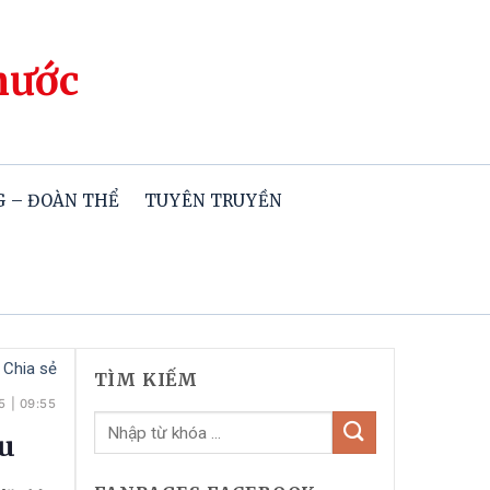
hước
 – ĐOÀN THỂ
TUYÊN TRUYỀN
Chia sẻ
TÌM KIẾM
5
|
09:55
àu