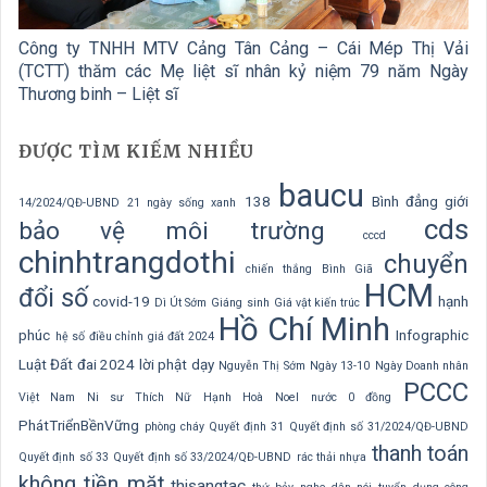
Công ty TNHH MTV Cảng Tân Cảng – Cái Mép Thị Vải
(TCTT) thăm các Mẹ liệt sĩ nhân kỷ niệm 79 năm Ngày
Thương binh – Liệt sĩ
ĐƯỢC TÌM KIẾM NHIỀU
baucu
138
Bình đẳng giới
14/2024/QĐ-UBND
21 ngày sống xanh
cds
bảo vệ môi trường
cccd
chinhtrangdothi
chuyển
chiến thắng Bình Giã
HCM
đổi số
covid-19
hạnh
Dì Út Sớm
Giáng sinh
Giá vật kiến trúc
Hồ Chí Minh
phúc
Infographic
hệ số điều chỉnh giá đất 2024
Luật Đất đai 2024
lời phật dạy
Nguyễn Thị Sớm
Ngày 13-10
Ngày Doanh nhân
PCCC
Việt Nam
Ni sư Thích Nữ Hạnh Hoà
Noel
nước 0 đồng
PhátTriểnBềnVững
phòng cháy
Quyết định 31
Quyết định số 31/2024/QĐ-UBND
thanh toán
Quyết định số 33
Quyết định số 33/2024/QĐ-UBND
rác thải nhựa
không tiền mặt
thisangtac