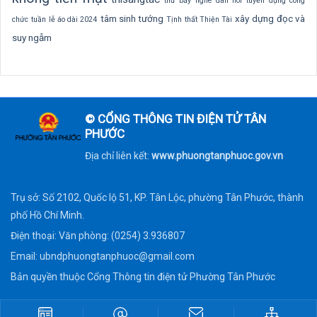
thứ bảy nghe dân nói
tuyển dụng công
tâm sinh tướng
xây dựng
đọc và
chức
tuần lễ áo dài 2024
Tịnh thất Thiện Tài
suy ngẫm
© CỔNG THÔNG TIN ĐIỆN TỬ TÂN
PHƯỚC
Địa chỉ liên kết:
www.phuongtanphuoc.gov.vn
Trụ sở: Số 2102, Quốc lộ 51, KP. Tân Lộc, phường Tân Phước, thành
phố Hồ Chí Minh.
Điện thoại: Văn phòng: (0254) 3.936807
Email:
ubndphuongtanphuoc@gmail.com
Bản quyền thuộc Cổng Thông tin điện tử Phường Tân Phước