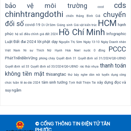
cds
bảo vệ môi trường
cccd
chinhtrangdothi
chuyển
chiến thắng Bình Giã
HCM
đổi số
covid-19
hạnh
Dì Út Sớm
Giáng sinh
Giá vật kiến trúc
Hồ Chí Minh
phúc
Infographic
hệ số điều chỉnh giá đất 2024
Luật Đất đai 2024
lời phật dạy
Nguyễn Thị Sớm
Ngày 13-10
Ngày Doanh nhân
PCCC
Việt Nam
Ni sư Thích Nữ Hạnh Hoà
Noel
nước 0 đồng
PhátTriểnBềnVững
phòng cháy
Quyết định 31
Quyết định số 31/2024/QĐ-UBND
thanh toán
Quyết định số 33
Quyết định số 33/2024/QĐ-UBND
rác thải nhựa
không tiền mặt
thisangtac
thứ bảy nghe dân nói
tuyển dụng công
tâm sinh tướng
xây dựng
đọc và
chức
tuần lễ áo dài 2024
Tịnh thất Thiện Tài
suy ngẫm
© CỔNG THÔNG TIN ĐIỆN TỬ TÂN
PHƯỚC