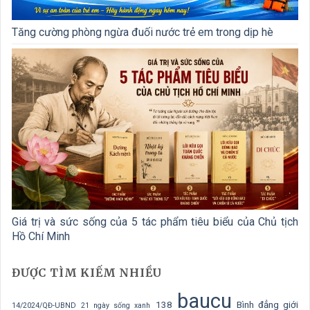
Tăng cường phòng ngừa đuối nước trẻ em trong dịp hè
Giá trị và sức sống của 5 tác phẩm tiêu biểu của Chủ tịch
Hồ Chí Minh
ĐƯỢC TÌM KIẾM NHIỀU
baucu
138
Bình đẳng giới
14/2024/QĐ-UBND
21 ngày sống xanh