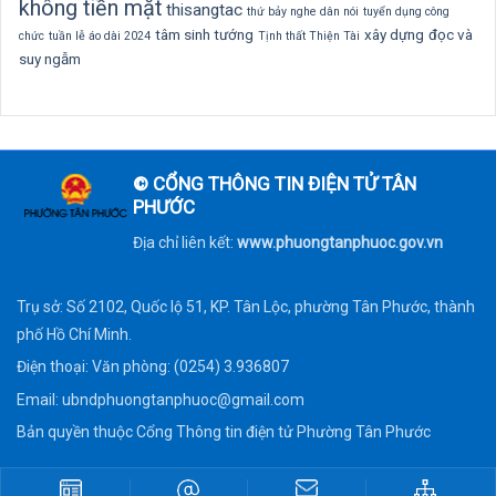
không tiền mặt
thisangtac
thứ bảy nghe dân nói
tuyển dụng công
tâm sinh tướng
xây dựng
đọc và
chức
tuần lễ áo dài 2024
Tịnh thất Thiện Tài
suy ngẫm
© CỔNG THÔNG TIN ĐIỆN TỬ TÂN
PHƯỚC
Địa chỉ liên kết:
www.phuongtanphuoc.gov.vn
Trụ sở: Số 2102, Quốc lộ 51, KP. Tân Lộc, phường Tân Phước, thành
phố Hồ Chí Minh.
Điện thoại: Văn phòng: (0254) 3.936807
Email:
ubndphuongtanphuoc@gmail.com
Bản quyền thuộc Cổng Thông tin điện tử Phường Tân Phước