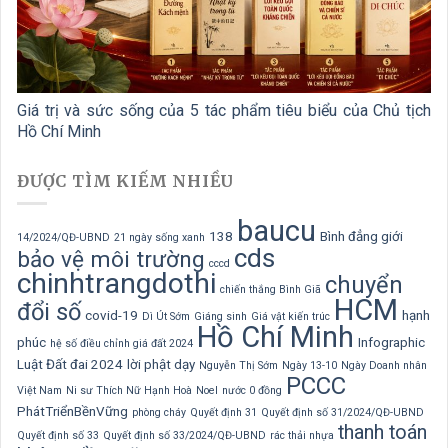
Giá trị và sức sống của 5 tác phẩm tiêu biểu của Chủ tịch
Hồ Chí Minh
ĐƯỢC TÌM KIẾM NHIỀU
baucu
138
Bình đẳng giới
14/2024/QĐ-UBND
21 ngày sống xanh
cds
bảo vệ môi trường
cccd
chinhtrangdothi
chuyển
chiến thắng Bình Giã
HCM
đổi số
covid-19
hạnh
Dì Út Sớm
Giáng sinh
Giá vật kiến trúc
Hồ Chí Minh
phúc
Infographic
hệ số điều chỉnh giá đất 2024
Luật Đất đai 2024
lời phật dạy
Nguyễn Thị Sớm
Ngày 13-10
Ngày Doanh nhân
PCCC
Việt Nam
Ni sư Thích Nữ Hạnh Hoà
Noel
nước 0 đồng
PhátTriểnBềnVững
phòng cháy
Quyết định 31
Quyết định số 31/2024/QĐ-UBND
thanh toán
Quyết định số 33
Quyết định số 33/2024/QĐ-UBND
rác thải nhựa