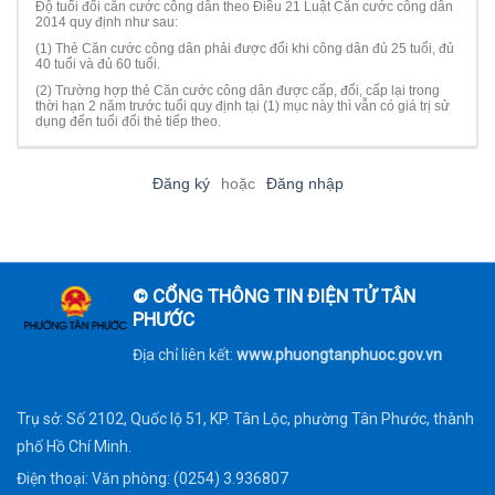
Độ tuổi đổi căn cước công dân theo Điều 21 Luật Căn cước công dân
2014 quy định như sau:
(1) Thẻ Căn cước công dân phải được đổi khi công dân đủ 25 tuổi, đủ
40 tuổi và đủ 60 tuổi.
(2) Trường hợp thẻ Căn cước công dân được cấp, đổi, cấp lại trong
thời hạn 2 năm trước tuổi quy định tại (1) mục này thì vẫn có giá trị sử
dụng đến tuổi đổi thẻ tiếp theo.
Đăng ký
hoặc
Đăng nhập
© CỔNG THÔNG TIN ĐIỆN TỬ TÂN
PHƯỚC
Địa chỉ liên kết:
www.phuongtanphuoc.gov.vn
Trụ sở: Số 2102, Quốc lộ 51, KP. Tân Lộc, phường Tân Phước, thành
phố Hồ Chí Minh.
Điện thoại: Văn phòng: (0254) 3.936807